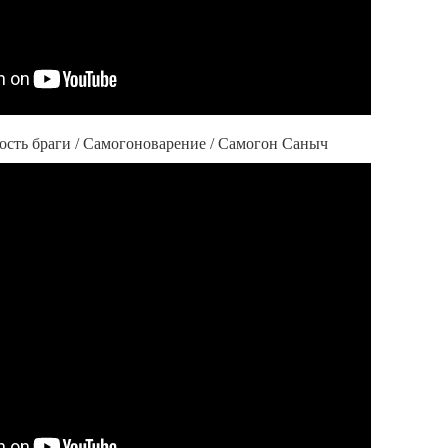
ость браги / Самогоноварение / Самогон Саныч