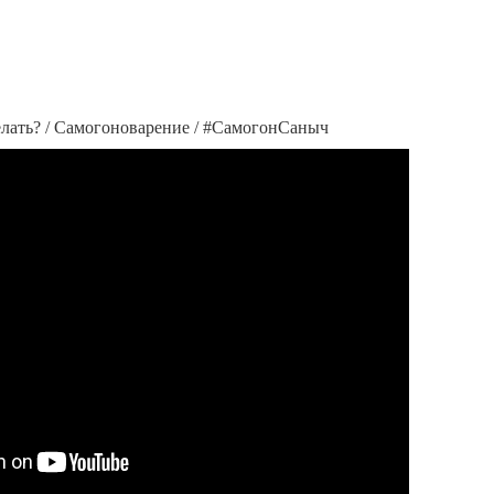
делать? / Самогоноварение / #СамогонСаныч