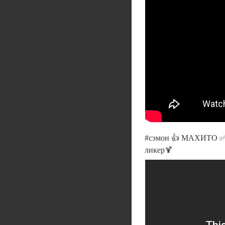
#сэмон 👍 МАХИТО ✅
ликер🍹