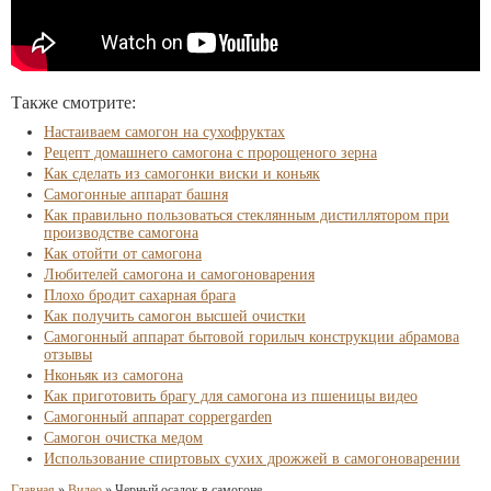
Также смотрите:
Настаиваем самогон на сухофруктах
Рецепт домашнего самогона с пророщеного зерна
Как сделать из самогонки виски и коньяк
Самогонные аппарат башня
Как правильно пользоваться стеклянным дистиллятором при
производстве самогона
Как отойти от самогона
Любителей самогона и самогоноварения
Плохо бродит сахарная брага
Как получить самогон высшей очистки
Самогонный аппарат бытовой горилыч конструкции абрамова
отзывы
Нконьяк из самогона
Как приготовить брагу для самогона из пшеницы видео
Самогонный аппарат coppergarden
Самогон очистка медом
Использование спиртовых сухих дрожжей в самогоноварении
Главная
»
Видео
»
Черный осадок в самогоне