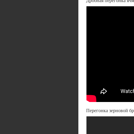
Дробная перегонка яч
Перегонка зерновой б