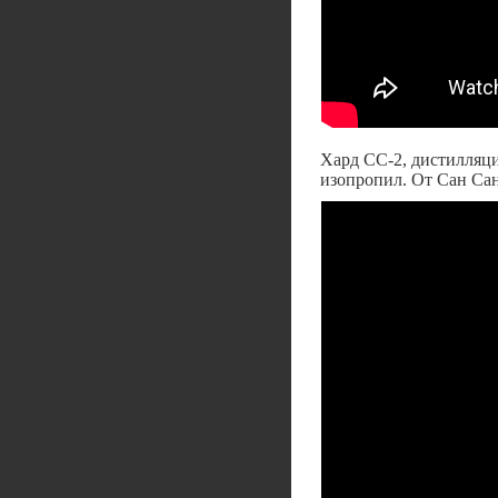
Хард СС-2, дистилляци
изопропил. От Сан Са