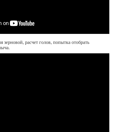
я зерновой, расчет голов, попытка отобрать
ныча.