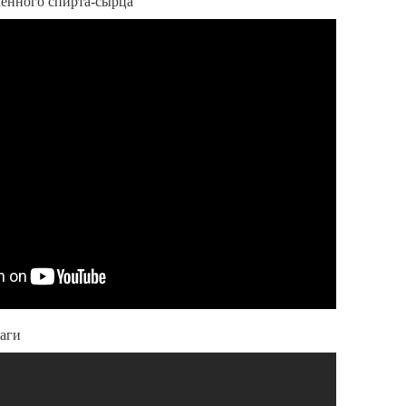
менного спирта-сырца
раги