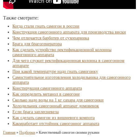
Также смотрите:
Когда стали гнать самогон в россии
Конструкция самогонного аппарата для производства виски
Чем отличается барботер от сухопарника
Брага для брагогенератора
Как сделать устройство ректификационной колонны
самогонного аппарата
Для чего служит ректификационная колонна в самогонном
аппарате
При какой температуре надо гнать самогонку
Самостоятельное изготовления холодильника для самогонного
аппарата
Констирукция самогонного аппарата
Как определить метанол в самогоне
Сколько надо воды на 1 кг сахара для самогонки
Холодильник самогонный аппарат домовенок
Если брага заплесневела
Как сделать самогон из вишневого компота
Какмработает отстойник самогонног аппарата
Главная
»
Подборки
»
Качественный самогон своими руками