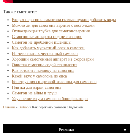
Также смотрите:
Вторая перегонка самогона сколько нужно добавить воды
Можно ли для самогона варенье с косточками
Охлаждающая трубка для самогоноварения
Самогонные аппараты под реализацию
Самогон из дробленой пшеницы
Как добавить мускатный орех в самогон
Из чего гнать качественный самогон
Хороший самогонный аппарат из скороварки
Очистка самогона содой технология
Как готовить наливку из самогона
Какой вкус у самогона из овса
Конструкция спиртовой колонны для самогона
Плитка для варки самогона
Самогон из айвы и груш
Улучшение вкуса самогона бонификаторы
Главная
»
Выбор
»
Как перегнать самогон с бадьяном
Реклама: