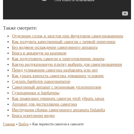
Также смотрите:
Отделение голов и хвостов при фруктовом самогоноварении
Как получить качественный самогон с первой перегонки
Без водяное охлаждение самогонного аппарата
Брага в аквариум на крахмале
Как подготовить самогон к приготовлению ликера
Какую индукционную плитку выбрать для самогоноварения
Перед углеванием самогона разбавлять или нет
Как узнать крепость самогона домашних условиях
Сделать барботер парогенератор
Самогонный аппарат с резиновым уплотнителем
Сухопарники и барбатеры
Как правильно очищать самогон чтоб убрать запах
Аппарат для дистилляции самогона
Инструкция сборки самогонного аппарата finlandia
Брага осветление видео
Главная
»
Выбор
»
Как перевести самогон в самолете