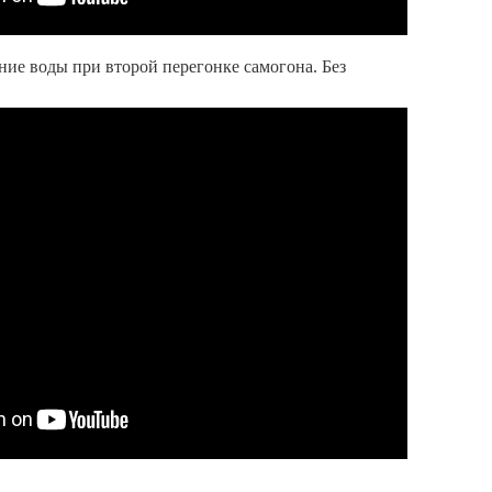
ие воды при второй перегонке самогона. Без