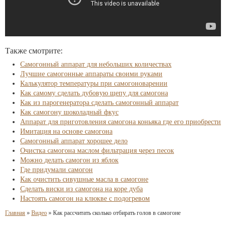
Также смотрите:
Самогонный аппарат для небольших количествах
Лучшие самогонные аппараты своими руками
Калькулятор температуры при самогоноварении
Как самому сделать дубовую щепу для самогона
Как из парогенератора сделать самогонный аппарат
Как самогону шоколадный фкус
Аппарат для приготовления самогона коньяка где его приобрести
Имитация на основе самогона
Самогонный аппарат хорошее дело
Очистка самогона маслом фильтрация через песок
Можно делать самогон из яблок
Где придумали самогон
Как очистить сивушные масла в самогоне
Сделать виски из самогона на коре дуба
Настоять самогон на клюкве с подогревом
Главная
»
Видео
»
Как рассчитать сколько отбирать голов в самогоне