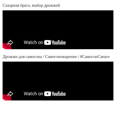
Сахарная брага, выбор дрожжей
Дрожжи для самогона / Самогоноварение / #СамогонСаныч