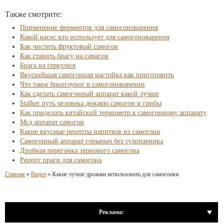
Также смотрите:
Применение ферментов для самогоноварения
Какой насос кто использует для самогоноварения
Как чистить фруктовый самогон
Как ставить брагу на самагон
Брага на геркулесе
Вкуснейшая самогонная настойка как приготовить
Что такое брызгоунос в самогоноварении
Как сделать самогонный аппарат какой лучше
Stalker путь человека дежавю самогон и грибы
Как приделать китайский термометр к самогонному аппарату
Мсд аппарат самогон
Какие вкусные рецепты напитков из самогона
Самогонный аппарат горыныч без сухопарника
Дробная перегонка зернового самогона
Рецепт праги для самогона
Главная
»
Видео
»
Какие лучше дрожжи использовать для самогонки
Реклама: