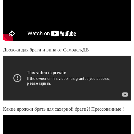
Дрожжи для браги и вина от Самодел-ДВ
Какие дрожжи брать для сахарной браги?! Прессованные !