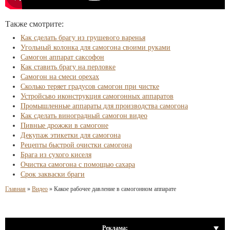
Также смотрите:
Как сделать брагу из грушевого варенья
Угольный колонка для самогона своими руками
Самогон аппарат саксофон
Как ставить брагу на перловке
Самогон на смеси орехах
Сколько теряет градусов самогон при чистке
Устройсьво иконструкция самогонных аппаратов
Промышленные аппараты для производства самогона
Как сделать виноградный самогон видео
Пивные дрожжи в самогоне
Декупаж этикетки для самогона
Рецепты быстрой очистки самогона
Брага из сухого киселя
Очистка самогона с помощью сахара
Срок закваски браги
Главная
»
Видео
»
Какое рабочее давление в самогонном аппарате
Реклама: