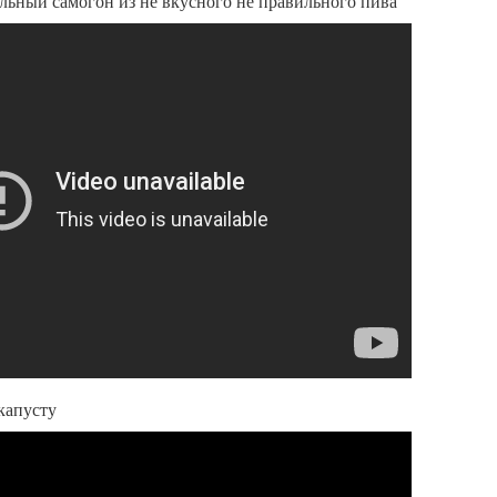
ьный самогон из не вкусного не правильного пива
капусту