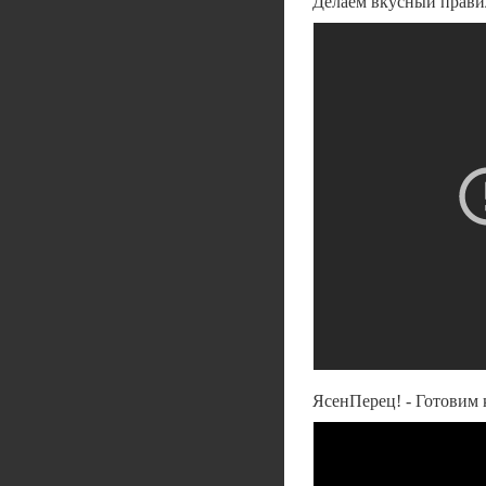
Делаем вкусный правил
ЯсенПерец! - Готовим 