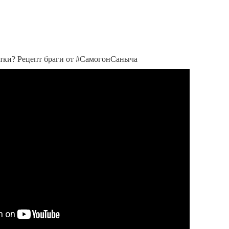
сутки? Рецепт браги от #СамогонСаныча