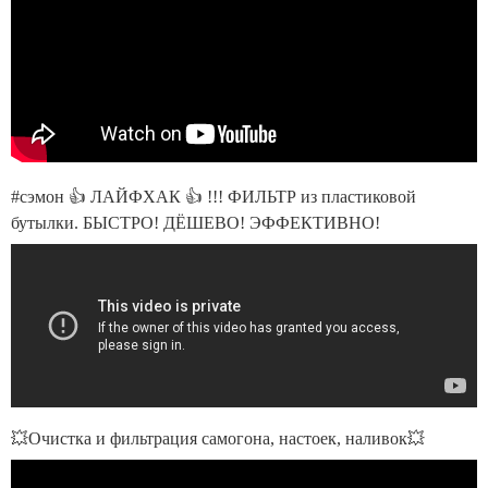
#сэмон 👍 ЛАЙФХАК 👍 !!! ФИЛЬТР из пластиковой
бутылки. БЫСТРО! ДЁШЕВО! ЭФФЕКТИВНО!
💥Очистка и фильтрация самогона, настоек, наливок💥