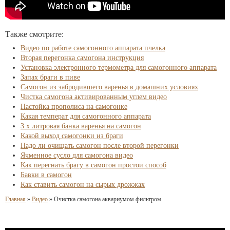
Также смотрите:
Видео по работе самогонного аппарата пчелка
Вторая перегонка самогона инструкция
Установка электронного термометра для самогонного аппарата
Запах браги в пиве
Самогон из забродившего варенья в домашних условиях
Чистка самогона активированным углем видео
Настойка прополиса на самогонке
Какая температ для самогонного аппарата
3 х литровая банка варенья на самогон
Какой выход самогонки из браги
Надо ли очищать самогон после второй перегонки
Ячменное сусло для самогона видео
Как перегнать брагу в самогон простои способ
Бавки в самогон
Как ставить самогон на сырых дрожжах
Главная
»
Видео
»
Очистка самогона аквариумом фильтром