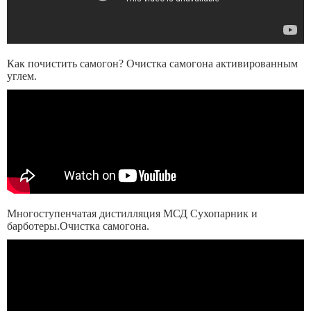
Как почистить самогон? Очистка самогона активированным
углем.
Многоступенчатая дистилляция МСД Сухопарник и
барботеры.Очистка самогона.