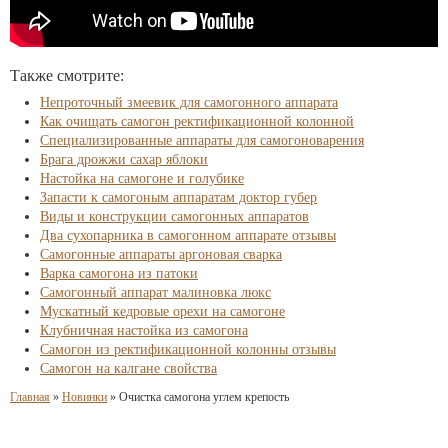
Также смотрите:
Непроточный змеевик для самогонного аппарата
Как очищать самогон ректификационной колонной
Специализированные аппараты для самогоноварения
Брага дрожжи сахар яблоки
Настойка на самогоне и голубике
Запасти к самогоным аппаратам доктор губер
Виды и конструкции самогонных аппаратов
Два сухопарника в самогонном аппарате отзывы
Самогонные аппараты аргоновая сварка
Варка самогона из патоки
Самогонный аппарат малиновка люкс
Мускатный кедровые орехи на самогоне
Клубничная настойка из самогона
Самогон из ректификационной колонны отзывы
Самогон на калгане свойства
Главная
»
Новинки
»
Очистка самогона углем крепость