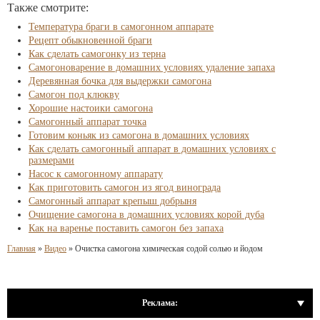
Также смотрите:
Температура браги в самогонном аппарате
Рецепт обыкновенной браги
Как сделать самогонку из терна
Самогоноварение в домашних условиях удаление запаха
Деревянная бочка для выдержки самогона
Самогон под клюкву
Хорошие настоики самогона
Самогонный аппарат точка
Готовим коньяк из самогона в домашних условиях
Как сделать самогонный аппарат в домашних условиях с
размерами
Насос к самогонному аппарату
Как приготовить самогон из ягод винограда
Самогонный аппарат крепыш добрыня
Очищение самогона в домашних условиях корой дуба
Как на варенье поставить самогон без запаха
Главная
»
Видео
»
Очистка самогона химическая содой солью и йодом
Реклама: