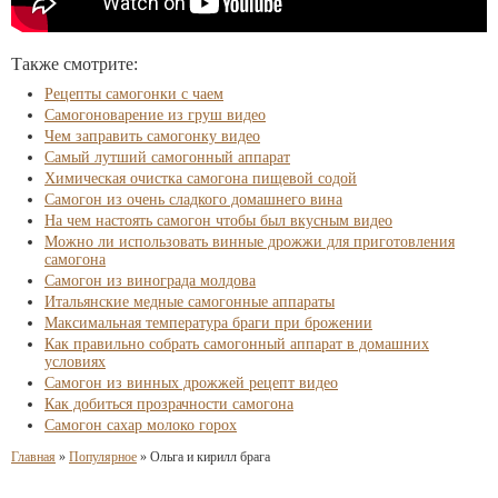
Также смотрите:
Рецепты самогонки с чаем
Самогоноварение из груш видео
Чем заправить самогонку видео
Самый лутший самогонный аппарат
Химическая очистка самогона пищевой содой
Самогон из очень сладкого домашнего вина
На чем настоять самогон чтобы был вкусным видео
Можно ли использовать винные дрожжи для приготовления
самогона
Самогон из винограда молдова
Итальянские медные самогонные аппараты
Максимальная температура браги при брожении
Как правильно собрать самогонный аппарат в домашних
условиях
Самогон из винных дрожжей рецепт видео
Как добиться прозрачности самогона
Самогон сахар молоко горох
Главная
»
Популярное
»
Ольга и кирилл брага