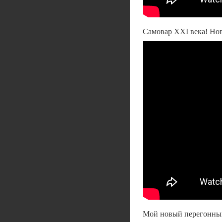
Самовар XXI века! Но
Мой новый перегонный