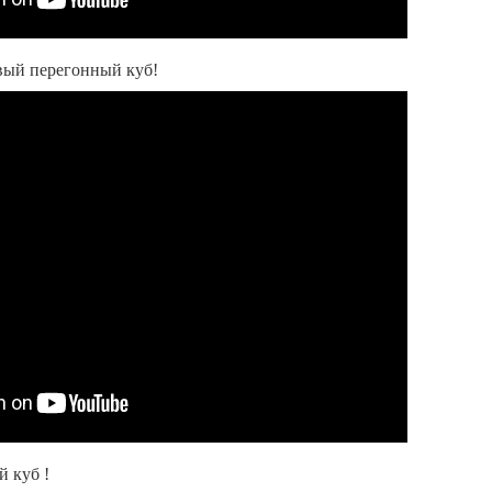
вый перегонный куб!
 куб !