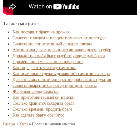
Также смотрите:
Как поставит брагу на дрожах
Самогон с медом и перцем помогает от простуды
Самогонно спиртогонный аппарат пчелка
Автоматика для самогонного аппарата доктор губер
Дрожжи пакмайя быстродействующие для браги
Применение хмеля самогоноварении
Как определить чистоту самогона
Как правильно сделать домашний самогон с сахара
Делаем самогонный аппарат подробная инструкция
Самогоноварение барботер принцип работы
Жареный солод самогон
Как приготовитьсамогон ивиски
Сколько хранится сахарная брага
Сколько времени бродить браге
Как сделать брагу обычную
Главная
»
Хиты
»
Полезные напитки самогон