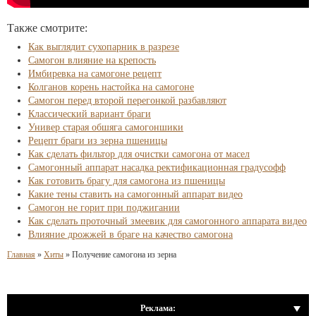
Также смотрите:
Как выглядит сухопарник в разрезе
Самогон влияние на крепость
Имбиревка на самогоне рецепт
Колганов корень настойка на самогоне
Самогон перед второй перегонкой разбавляют
Классический вариант браги
Универ старая обшяга самогоншики
Рецепт браги из зерна пшеницы
Как сделать фильтор для очистки самогона от масел
Самогонный аппарат насадка ректификационная градусофф
Как готовить брагу для самогона из пшеницы
Какие тены ставить на самогонный аппарат видео
Самогон не горит при поджигании
Как сделать проточный змеевик для самогонного аппарата видео
Влияние дрожжей в браге на качество самогона
Главная
»
Хиты
»
Получение самогона из зерна
Реклама: