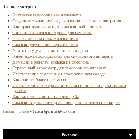
Также смотрите:
Китайская самогонка как называется
Соединительные трубки для домашнего самогоноварения
Как правильно размещать самогонный аппарат
Сколько готовится кислушка для самогона
После самогона похмелится пивом
Самогон улучшение вкуса изюмом
Упить посуду для самогонного аппарата
Какой нужен холодильник для самогонного аппарата
Домашние рецепты коньяка из самогона
Стрелочный термометр для самогонного аппарата
Изготовление самогона с использованием солода
Как ставить брагу на самагон
Изготовления электрического самогонного аппарата своими
руками
Как настоять самогон на щепе дуба
Самогон в домашних условиях двойная перегонка видео
Главная
»
Видео
»
Рецепт браги из яблок слив
Реклама: