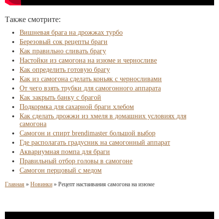
Также смотрите:
Вишневая брага на дрожжах турбо
Березовый сок рецепты браги
Как правильно сливать брагу
Настойки из самогона на изюме и черносливе
Как определить готовую брагу
Как из самогона сделать коньяк с черносливами
От чего взять трубки для самогонного аппарата
Как закрыть банку с брагой
Подкормка для сахарной браги хлебом
Как сделать дрожжи из хмеля в домашних условиях для
самогона
Самогон и спирт brendimaster большой выбор
Где располагать градусник на самогонный аппарат
Аквариумная помпа для браги
Правильный отбор головы в самогоне
Самогон перцовый с медом
Главная
»
Новинки
»
Рецепт настаивания самогона на изюме