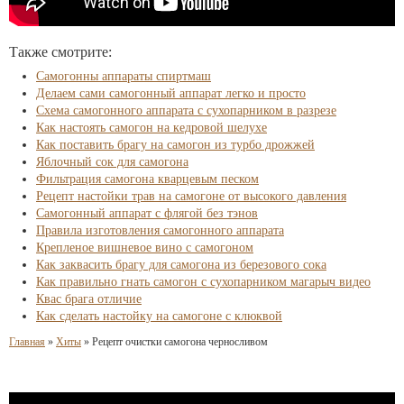
Также смотрите:
Самогонны аппараты спиртмаш
Делаем сами самогонный аппарат легко и просто
Схема самогонного аппарата с сухопарником в разрезе
Как настоять самогон на кедровой шелухе
Как поставить брагу на самогон из турбо дрожжей
Яблочный сок для самогона
Фильтрация самогона кварцевым песком
Рецепт настойки трав на самогоне от высокого давления
Самогонный аппарат с флягой без тэнов
Правила изготовления самогонного аппарата
Крепленое вишневое вино с самогоном
Как заквасить брагу для самогона из березового сока
Как правильно гнать самогон с сухопарником магарыч видео
Квас брага отличие
Как сделать настойку на самогоне с клюквой
Главная
»
Хиты
»
Рецепт очистки самогона черносливом