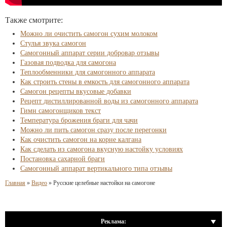
Также смотрите:
Можно ли очистить самогон сухим молоком
Стулья звука самогон
Самогонный аппарат серии добровар отзывы
Газовая подводка для самогона
Теплообменники для самогонного аппарата
Как строить стены в емкость для самогонного аппарата
Самогон рецепты вкусовые добавки
Рецепт дистиллированной воды из самогонного аппарата
Гимн самогонщиков текст
Температура брожения браги для чачи
Можно ли пить самогон сразу после перегонки
Как очистить самогон на корне калгана
Как сделать из самогона вкусную настойку условиях
Постановка сахарной браги
Самогонный аппарат вертикального типа отзывы
Главная
»
Видео
»
Русские целебные настойки на самогоне
Реклама: