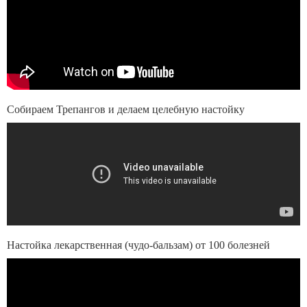
Собираем Трепангов и делаем целебную настойку
Настойка лекарственная (чудо-бальзам) от 100 болезней