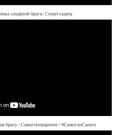
онка сахарной браги. Спирт-сырец
им брагу / Самогоноварение / #СамогонСаныч