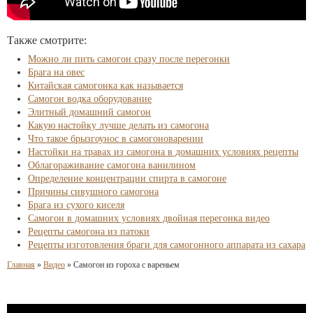
Также смотрите:
Можно ли пить самогон сразу после перегонки
Брага на овес
Китайская самогонка как называется
Самогон водка оборудование
Элитный домашний самогон
Какую настойку лучше делать из самогона
Что такое брызгоунос в самогоноварении
Настойки на травах из самогона в домашних условиях рецепты
Облагораживание самогона ванилином
Определение концентрации спирта в самогоне
Причины сивушного самогона
Брага из сухого киселя
Самогон в домашних условиях двойная перегонка видео
Рецепты самогона из патоки
Рецепты изготовления браги для самогонного аппарата из сахара
Главная
»
Видео
»
Самогон из гороха с вареньем