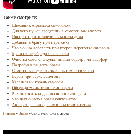
Также смотрите:
Школьник отравился самогоном
Для чего нужен градусник в самогонном апорате
Процесс приготовления самогона дома
Добавки в брагу при перегонке
Что можно добавлять при второй перегонке самогона
Брага из перебродившего кваса
Очистка самогона кувшинными барьер или аквафор
Подробные рецепты браги
Самогон как сделать змеевик самостоятельно
Взрыв при варке самогона
Калгановый корень самогон
Обсуждаем самогонные аппараты
Как повысить кпд самогонного аппарата
Что дает очистка браги бентонитом
Аппарат для виноделия и самогоноварения
Главная
»
Видео
»
Самогон из риса с сыром