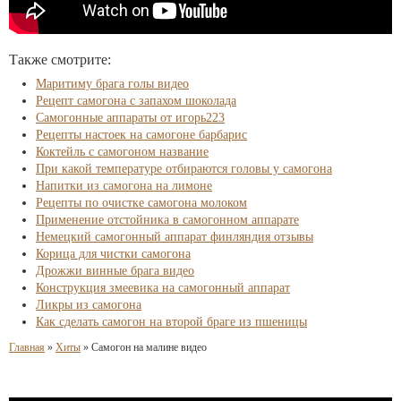
Также смотрите:
Маритиму брага голы видео
Рецепт самогона с запахом шоколада
Самогонные аппараты от игорь223
Рецепты настоек на самогоне барбарис
Коктейль с самогоном название
При какой температуре отбираются головы у самогона
Напитки из самогона на лимоне
Рецепты по очистке самогона молоком
Применение отстойника в самогонном аппарате
Немецкий самогонный аппарат финляндия отзывы
Корица для чистки самогона
Дрожжи винные брага видео
Конструкция змеевика на самогонный аппарат
Ликры из самогона
Как сделать самогон на второй браге из пшеницы
Главная
»
Хиты
»
Самогон на малине видео