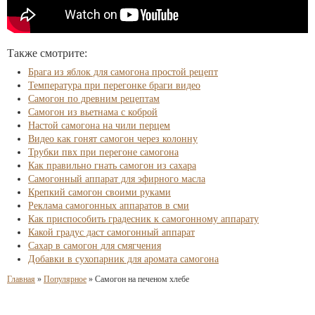
Также смотрите:
Брага из яблок для самогона простой рецепт
Температура при перегонке браги видео
Самогон по древним рецептам
Самогон из вьетнама с коброй
Настой самогона на чили перцем
Видео как гонят самогон через колонну
Трубки пвх при перегоне самогона
Как правильно гнать самогон из сахара
Самогонный аппарат для эфирного масла
Крепкий самогон своими руками
Реклама самогонных аппаратов в сми
Как приспособить градесник к самогонному аппарату
Какой градус даст самогонный аппарат
Сахар в самогон для смягчения
Добавки в сухопарник для аромата самогона
Главная
»
Популярное
»
Самогон на печеном хлебе