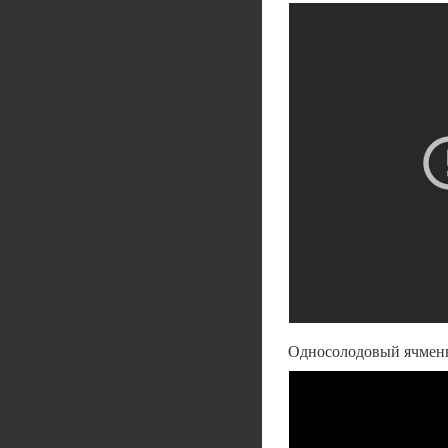
Односолодовый ячменны