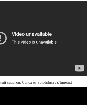
й самогон. Солод от Solodplus.ru (Липецк)