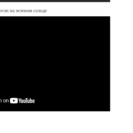
огон на зеленом солоде