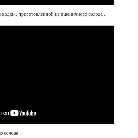
водки , приготовленной из пшеничного солода .
з солода