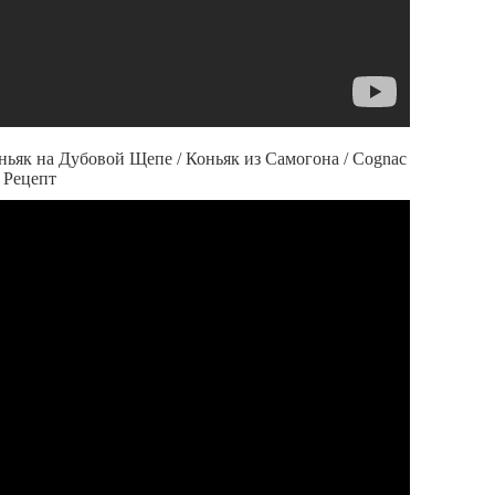
ьяк на Дубовой Щепе / Коньяк из Самогона / Cognac
й Рецепт