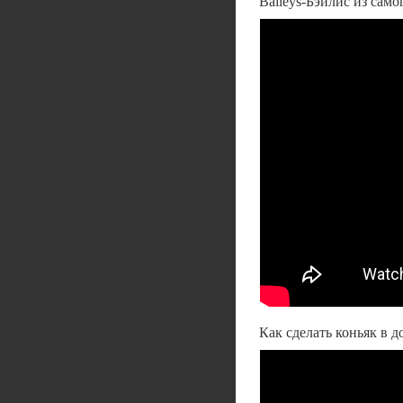
Baileys-Бэйлис из сам
Как сделать коньяк в д