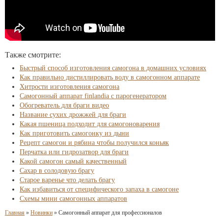
Также смотрите:
Быстрый способ изготовления самогона в домашних условиях
Как правильно дистиллировать воду в самогонном аппарате
Хитрости изготовления самогона
Самогонный аппарат finlandia с парогенератором
Обогреватель для браги видео
Название сухих дрожжей для браги
Какая пшеница подходит для самогоноварения
Как приготовить самогонку из дыни
Рецепт самогон и рябина чтобы получился коньяк
Перчатка или гидрозатвор для браги
Какой самогон самый качественный
Сахар в солодовую брагу
Старое варенье что делать брагу
Как избавиться от специфического запаха в самогоне
Схемы мини самогонных аппаратов
Главная
»
Новинки
»
Самогонный аппарат для профессионалов