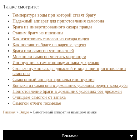
Также смотрите:
Температура воды при которой ставят брагу
Надежный аппарат для приготовления самогона
Брага из инвертированного сахара правда
Ставим брагу из пшеницы
Как изготовить самогон из сахара видео
Как поставить брагу на варенье рецепт
Брага или самогон что полезней
Можно ли самогон чистить марганцем
Инструкция к самогонному аппарату крепыш
Сколько нужно сахара дрожжей и воды при приготовлении
самогона
Самогонный аппарат гриналко инструкция
Коньяка из самогона в домашних условиях рецепт кора дуба
Приготовление браги в домашних условиях без дрожжей
Очищаем самогон от запаха
Самогон отчего похмелье
Главная
»
Видео
»
Самогонный аппарат на немецком языке
Реклама: