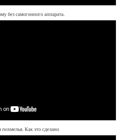
ому без самогонного аппарата.
з похмелья. Как это сделано