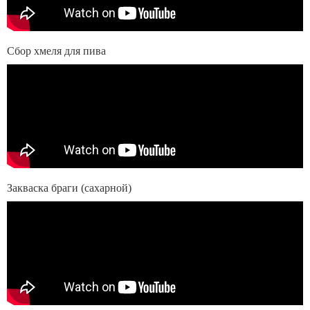
Сбор хмеля для пива
Закваска браги (сахарной)