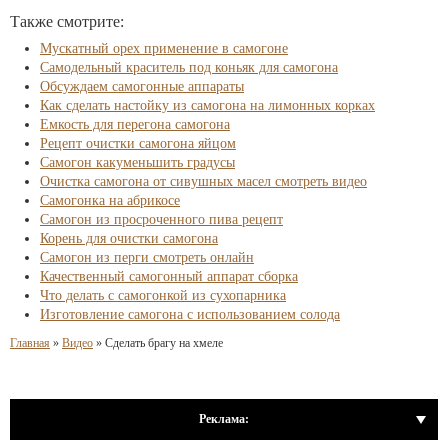
Также смотрите:
Мускатный орех применение в самогоне
Самодельный краситель под коньяк для самогона
Обсуждаем самогонные аппараты
Как сделать настойку из самогона на лимонных корках
Емкость для перегона самогона
Рецепт очистки самогона яйцом
Самогон какуменьшить градусы
Очистка самогона от сивушных масел смотреть видео
Самогонка на абрикосе
Самогон из просроченного пива рецепт
Корень для очистки самогона
Самогон из перги смотреть онлайн
Качественный самогонный аппарат сборка
Что делать с самогонкой из сухопарника
Изготовление самогона с использованием солода
Главная
»
Видео
»
Сделать брагу на хмеле
Реклама: