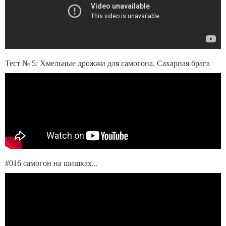
Тест № 5: Хмельные дрожжи для самогона. Сахарная брага
#016 самогон на шишках...