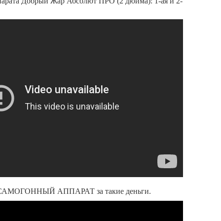
арата Добрый Жар Абсолют ПРО (2 дюйма): 1-ая и 2-
САМОГОННЫЙ АППАРАТ за такие деньги.