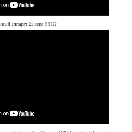
ый аппарат 21 века !!!!???