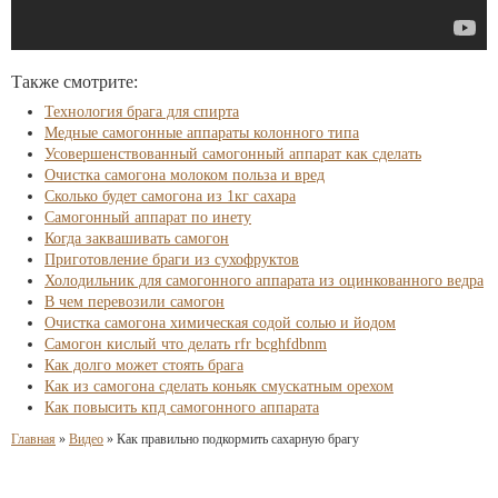
Также смотрите:
Технология брага для спирта
Медные самогонные аппараты колонного типа
Усовершенствованный самогонный аппарат как сделать
Очистка самогона молоком польза и вред
Сколько будет самогона из 1кг сахара
Самогонный аппарат по инету
Когда заквашивать самогон
Приготовление браги из сухофруктов
Холодильник для самогонного аппарата из оцинкованного ведра
В чем перевозили самогон
Очистка самогона химическая содой солью и йодом
Самогон кислый что делать rfr bcghfdbnm
Как долго может стоять брага
Как из самогона сделать коньяк смускатным орехом
Как повысить кпд самогонного аппарата
Главная
»
Видео
»
Как правильно подкормить сахарную брагу