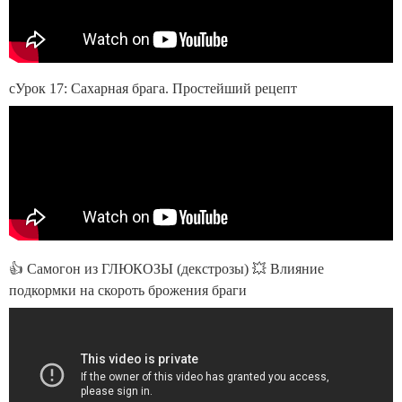
сУрок 17: Сахарная брага. Простейший рецепт
👍 Самогон из ГЛЮКОЗЫ (декстрозы) 💥 Влияние
подкормки на скороть брожения браги