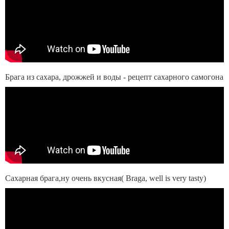
Брага из сахара, дрожжей и воды - рецепт сахарного самогона
Сахарная брага,ну очень вкусная( Braga, well is very tasty)