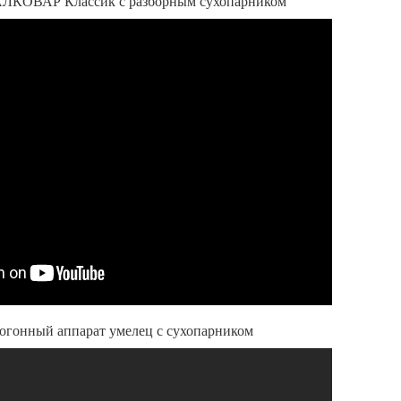
АЛКОВАР Классик с разборным сухопарником
могонный аппарат умелец с сухопарником