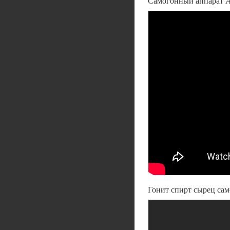
Самогонный аппарат 
Гонит спирт сырец са