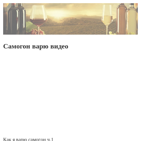
Самогон варю видео
Как я варю самогон ч.1