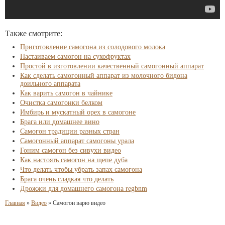
Также смотрите:
Приготовление самогона из солодового молока
Настаиваем самогон на сухофруктах
Простой в изготовлении качественный самогонный аппарат
Как сделать самогонный аппарат из молочного бидона
доильного аппарата
Как варить самогон в чайнике
Очистка самогонки белком
Имбирь и мускатный орех в самогоне
Брага или домашнее вино
Самогон традиции разных стран
Самогонный аппарат самогоны урала
Гоним самогон без сивухи видео
Как настоять самогон на щепе дуба
Что делать чтобы убрать запах самогона
Брага очень сладкая что делать
Дрожжи для домашнего самогона regbnm
Главная
»
Видео
»
Самогон варю видео