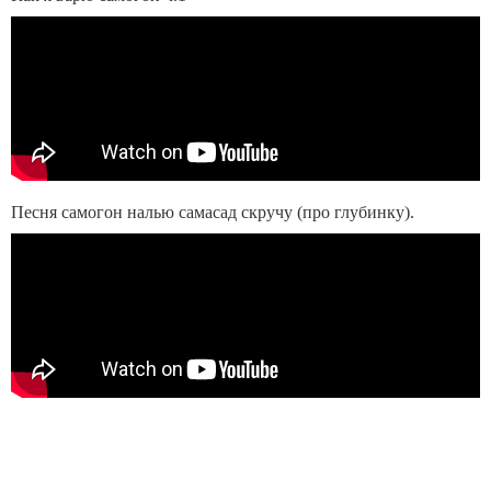
Песня самогон налью самасад скручу (про глубинку).