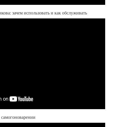
кова: зачем использовать и как обслуживать
и самогоноварении