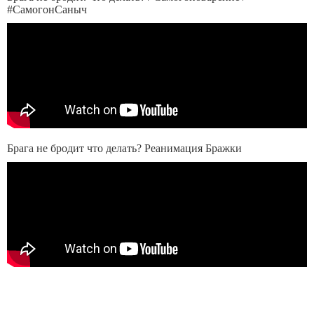
#СамогонСаныч
Брага не бродит что делать? Реанимация Бражки