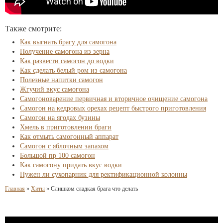
Также смотрите:
Как выгнать брагу для самогона
Получение самогона из зерна
Как развести самогон до водки
Как сделать белый ром из самогона
Полезные напитки самогон
Жгучий вкус самогона
Самогоноварение первичная и вторичное очищение самогона
Самогон на кедровых орехах рецепт быстрого приготовления
Самогон на ягодах бузины
Хмель в приготовлении браги
Как отмыть самогонный аппарат
Самогон с яблочным запахом
Большой пр 100 самогон
Как самогону придать вкус водки
Нужен ли сухопарник для ректификационной колонны
Главная
»
Хиты
»
Слишком сладкая брага что делать